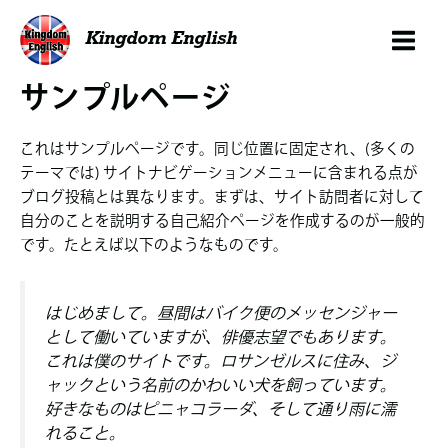
内
容
Kingdom English
を
ス
サンプルページ
キ
ッ
これはサンプルページです。同じ位置に固定され、(多くの
プ
テーマでは) サイトナビゲーションメニューに含まれる点が
ブログ投稿とは異なります。まずは、サイト訪問者に対して
自分のことを説明する自己紹介ページを作成するのが一般的
です。たとえば以下のようなものです。
はじめまして。昼間はバイク便のメッセンジャー
として働いていますが、俳優志望でもあります。
これは僕のサイトです。ロサンゼルスに住み、ジ
ャックという名前のかわいい犬を飼っています。
好きなものはピニャコラーダ、そして通り雨に濡
れること。