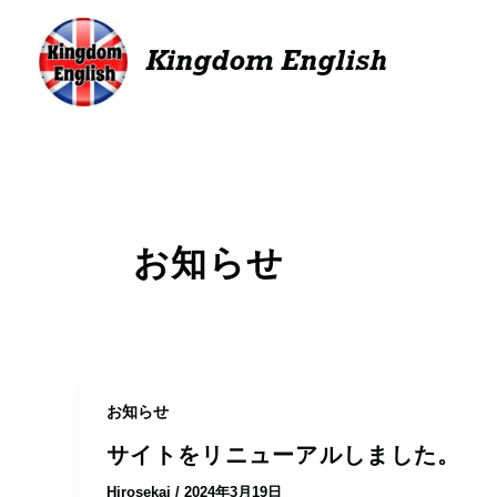
内
容
Kingdom English
を
ス
キ
ッ
プ
お知らせ
お知らせ
サイトをリニューアルしました。
Hirosekai
/
2024年3月19日